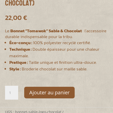
Chocolat)
22,00
€
Le
Bonnet “Tomawok” Sable & Chocolat
: l’accessoire
durable indispensable pour la tribu.
Éco-conçu :
100% polyester recyclé certifié.
Technique :
Double épaisseur pour une chaleur
maximale.
Pratique :
Taille unique et finition ultra-douce.
Style :
Broderie chocolat sur maille sable.
quantité
Ajouter au panier
de
Bonnet
Original
Tomawok
UGS :
bonnet-sable-logo-chocolat