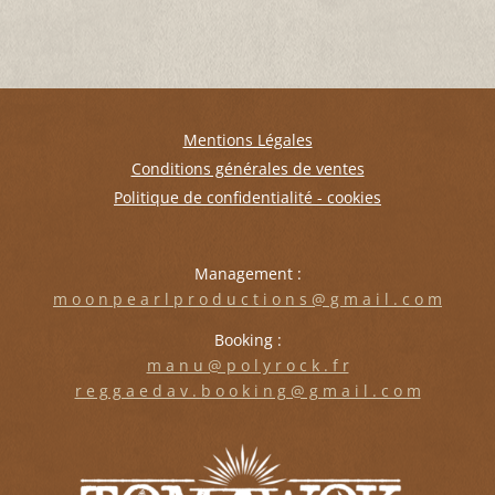
Mentions Légales
Conditions générales de ventes
Politique de confidentialité - cookies
Management :
m o o n p e a r l p r o d u c t i o n s @ g m a i l . c o m
Booking :
m a n u @ p o l y r o c k . f r
r e g g a e d a v . b o o k i n g @ g m a i l . c o m