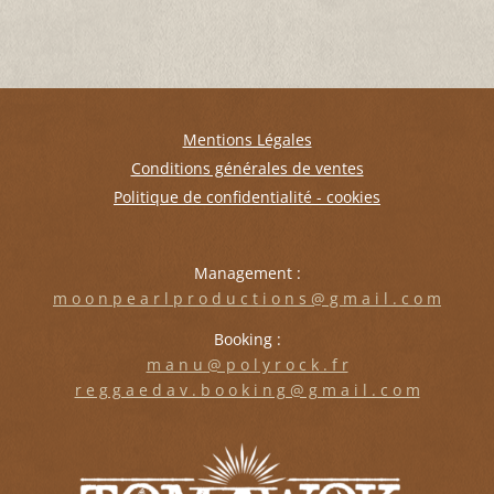
Mentions Légales
Conditions générales de ventes
Politique de confidentialité - cookies
Management :
m o o n p e a r l p r o d u c t i o n s @ g m a i l . c o m
Booking :
m a n u @ p o l y r o c k . f r
r e g g a e d a v . b o o k i n g @ g m a i l . c o m