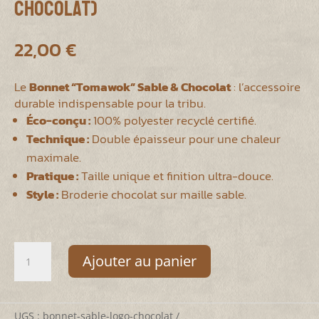
Chocolat)
22,00
€
Le
Bonnet “Tomawok” Sable & Chocolat
: l’accessoire
durable indispensable pour la tribu.
Éco-conçu :
100% polyester recyclé certifié.
Technique :
Double épaisseur pour une chaleur
maximale.
Pratique :
Taille unique et finition ultra-douce.
Style :
Broderie chocolat sur maille sable.
quantité
Ajouter au panier
de
Bonnet
Original
Tomawok
UGS :
bonnet-sable-logo-chocolat