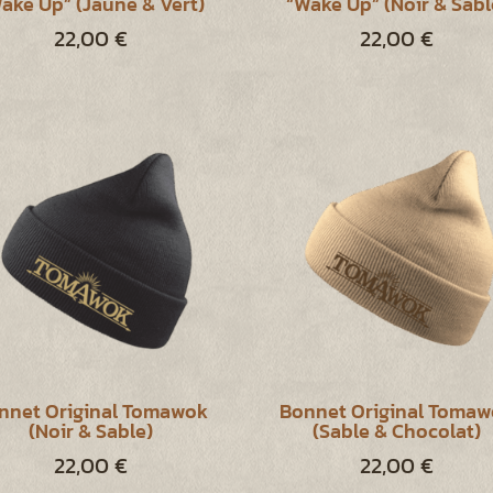
ake Up” (Jaune & Vert)
“Wake Up” (Noir & Sabl
22,00
€
22,00
€
nnet Original Tomawok
Bonnet Original Toma
(Noir & Sable)
(Sable & Chocolat)
22,00
€
22,00
€