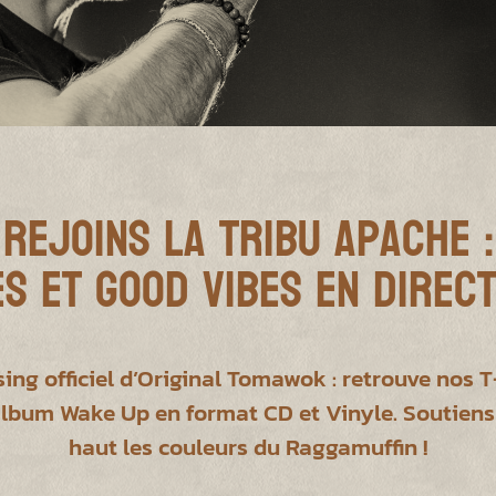
Rejoins la Tribu Apache :
s et Good Vibes en Direct
ing officiel d’Original Tomawok : retrouve nos
album Wake Up en format CD et Vinyle. Soutiens
haut les couleurs du Raggamuffin !