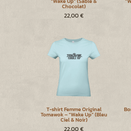
“Wake Up” (Sable &
“W
Chocolat)
22,00
€
T-shirt Femme Original
Bo
Tomawok – “Wake Up” (Bleu
Ciel & Noir)
22,00
€