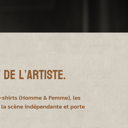
 de l’Artiste.
 T-shirts (Homme & Femme), les
 la scène indépendante et porte