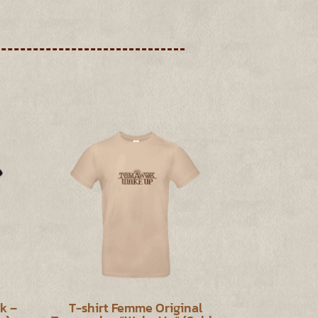
k –
T-shirt Femme Original