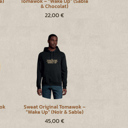
e)
Tomawok – “Wake Up” (Sable
& Chocolat)
22,00
€
wok
Sweat Original Tomawok –
“Wake Up” (Noir & Sable)
45,00
€