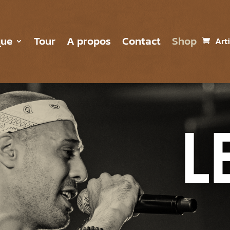
que
Tour
A propos
Contact
Shop
Art
L