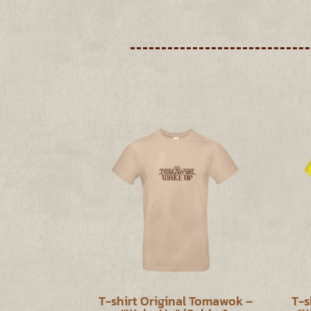
T-shirt Original Tomawok –
T-s