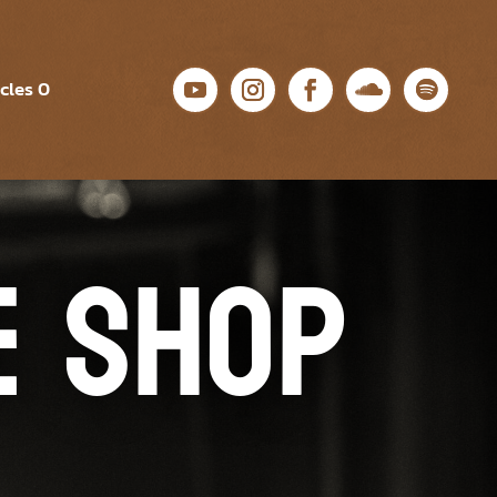
icles 0
e shop