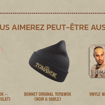
US AIMEREZ PEUT-ÊTRE AUS
ok –
Bonnet Original Tomawok
Vinyle W
colat)
(Noir & Sable)