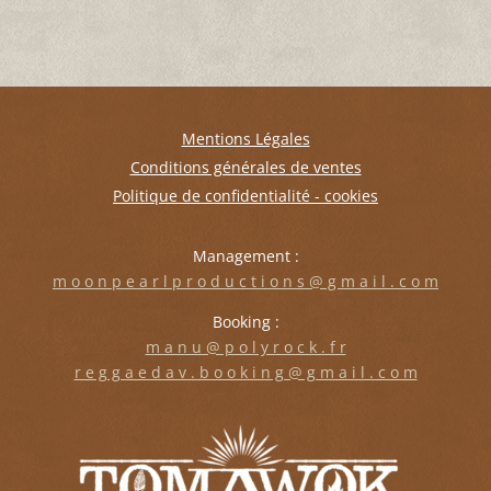
Mentions Légales
Conditions générales de ventes
Politique de confidentialité - cookies
Management :
m o o n p e a r l p r o d u c t i o n s @ g m a i l . c o m
Booking :
m a n u @ p o l y r o c k . f r
r e g g a e d a v . b o o k i n g @ g m a i l . c o m