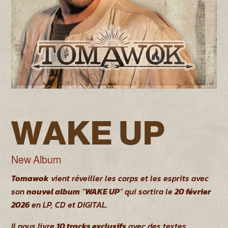
WAKE UP
New Album
Tomawok
vient réveiller les corps et les esprits avec
son
nouvel album
“
WAKE UP
” qui sortira le
20 février
2026
en LP, CD et DIGITAL.
Il nous livre
10 tracks exclusifs
avec des textes