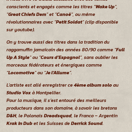
conscients et engagés comme les titres “
Wake Up
“,
“
Great Chiefs Dem
” et “
Canoë
“, ou même
révolutionnaires avec “
Petit Soldat
” (clip disponible
sur youtube).
On y trouve aussi des titres dans la tradition du
raggamuffin jamaïcain des années 80/90 comme “
Full
Up A Style
” ou “
Cours d’Espagnol
“, sans oublier les
morceaux fédérateurs et énergiques comme
“
Locomotive
” ou “
Je l’Allume
“.
L’artiste est allé enregistrer ce
4ème album solo
au
Studio Vox
à Montpellier.
Pour la musique, il s’est entouré des meilleurs
producteurs dans son domaine, à savoir les bretons
D&H
, le Polonais
Dreadsquad
, le Franco – Argentin
Krak In Dub
et les Suisses de
Derrick Sound
.