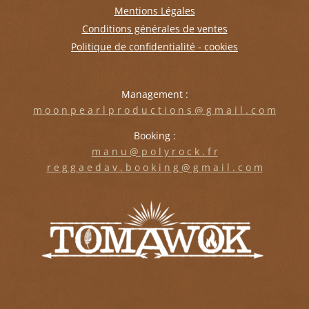
Mentions Légales
Conditions générales de ventes
Politique de confidentialité - cookies
Management :
m o o n p e a r l p r o d u c t i o n s @ g m a i l . c o m
Booking :
m a n u @ p o l y r o c k . f r
r e g g a e d a v . b o o k i n g @ g m a i l . c o m