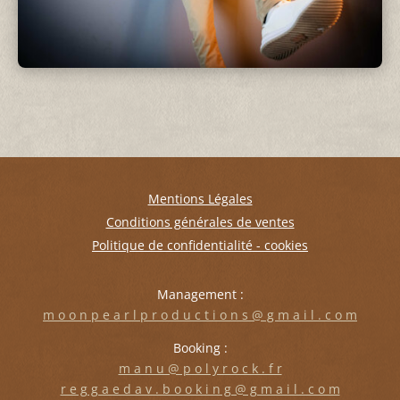
Mentions Légales
Conditions générales de ventes
Politique de confidentialité - cookies
Management :
m o o n p e a r l p r o d u c t i o n s @ g m a i l . c o m
Booking :
m a n u @ p o l y r o c k . f r
r e g g a e d a v . b o o k i n g @ g m a i l . c o m