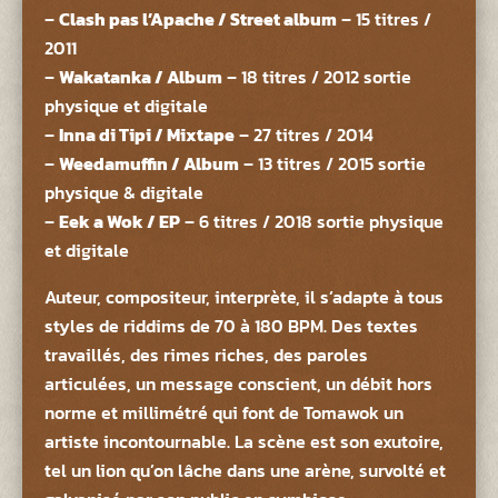
–
Clash pas l’Apache / Street album
– 15 titres /
2011
–
Wakatanka / Album
– 18 titres / 2012 sortie
physique et digitale
–
Inna di Tipi / Mixtape
– 27 titres / 2014
–
Weedamuffin / Album
– 13 titres / 2015 sortie
physique & digitale
–
Eek a Wok / EP
– 6 titres / 2018 sortie physique
et digitale
Auteur, compositeur, interprète, il s’adapte à tous
styles de riddims de 70 à 180 BPM. Des textes
travaillés, des rimes riches, des paroles
articulées, un message conscient, un débit hors
norme et millimétré qui font de Tomawok un
artiste incontournable. La scène est son exutoire,
tel un lion qu’on lâche dans une arène, survolté et